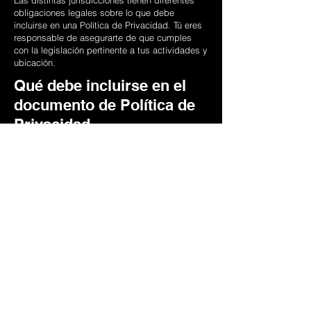
Las distintas jurisdicciones tienen diferentes
obligaciones legales sobre lo que debe
incluirse en una Política de Privacidad. Tú eres
responsable de asegurarte de que cumples
con la legislación pertinente a tus actividades y
ubicación.
Qué debe incluirse en el
documento de Política de
Privacidad
En términos generales, una Política de
Privacidad suele abordar este tipo de
cuestiones: los tipos de información que el sitio
web recopila y la forma en que recopila los
datos, una explicación sobre por qué el sitio
web recopila este tipo de información, cuáles
son las prácticas del sitio web para compartir
la información con terceros, las formas en que
tus visitantes y clientes pueden ejercer sus
derechos de acuerdo con la legislación de
privacidad pertinente, las prácticas específicas
relacionadas con la recopilación de datos de
menores y mucho más.